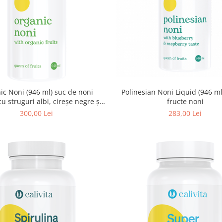
Polinesian Noni Liquid (946 m
ic Noni (946 ml) suc de noni
fructe noni
cu struguri albi, cireşe negre şi
rodii organice
283,00 Lei
300,00 Lei