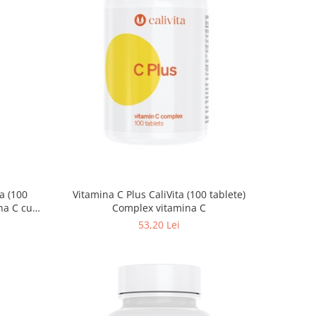
a (100
Vitamina C Plus CaliVita (100 tablete)
na C cu
Complex vitamina C
i
53,20 Lei