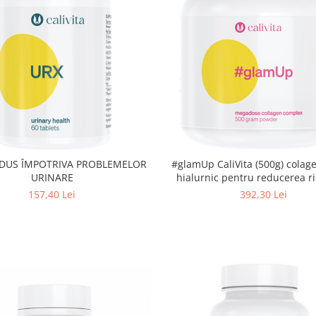
#glamUp CaliVita (500g) colage
URINARE
hialurnic pentru reducerea ri
157,40 Lei
392,30 Lei