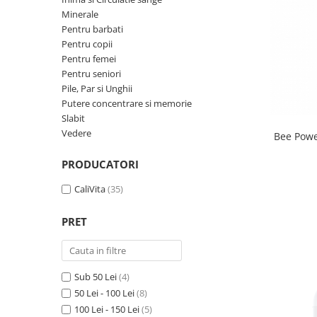
Pentru barbati
Minerale
Pentru copii
Pentru barbati
Pentru femei
Pentru copii
Pentru femei
Pentru seniori
Pentru seniori
Pile, Par si Unghii
Pile, Par si Unghii
Putere concentrare si memorie
Putere concentrare si memorie
Slabit
Slabit
Vedere
Bee Powe
Vedere
PRODUCATORI
CaliVita
(35)
PRET
Sub 50 Lei
(4)
50 Lei - 100 Lei
(8)
100 Lei - 150 Lei
(5)