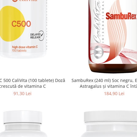
C 500 CaliVita (100 tablete) Doză
SambuRex (240 ml) Soc negru, 
crescută de vitamina C
Astragalus şi vitamina C înt
sistemul imunitar
91,30 Lei
184,90 Lei