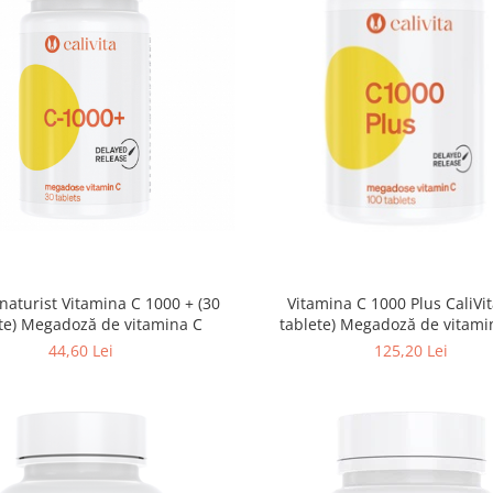
naturist Vitamina C 1000 + (30
Vitamina C 1000 Plus CaliVit
te) Megadoză de vitamina C
tablete) Megadoză de vitami
măceşe organiceÎnapo
44,60 Lei
125,20 Lei