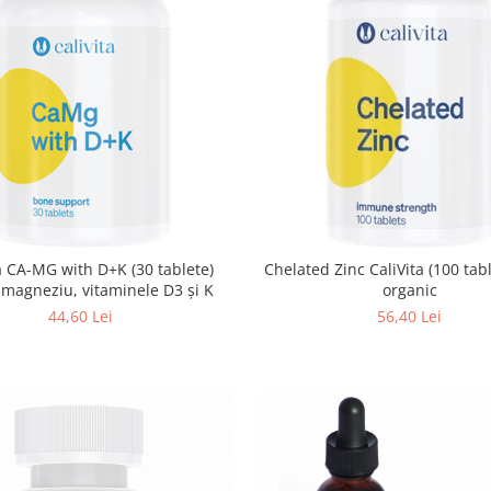
a CA-MG with D+K (30 tablete)
Chelated Zinc CaliVita (100 tablete) Zinc
 magneziu, vitaminele D3 și K
organic
44,60 Lei
56,40 Lei