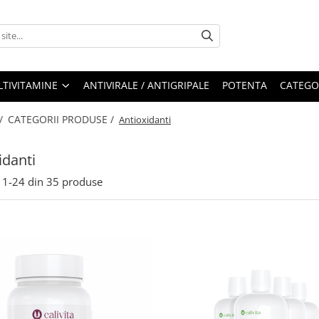
LTIVITAMINE
ANTIVIRALE / ANTIGRIPALE
POTENTA
CATEGO
 /
CATEGORII PRODUSE /
Antioxidanti
idanti
1-
24
din
35
produse