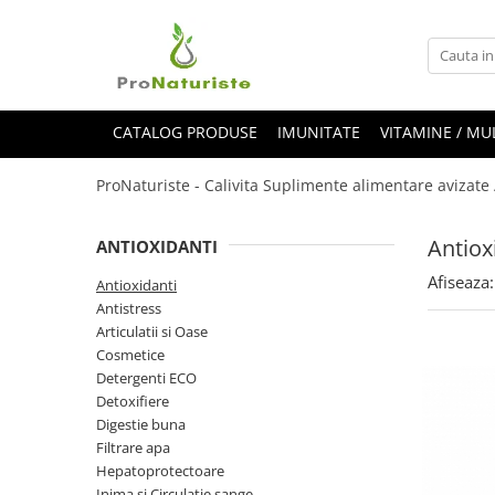
Vitamine / Multivitamine
CATEGORII PRODUSE
Vitamine copii
Antioxidanti
CATALOG PRODUSE
IMUNITATE
VITAMINE / MU
Antistress
ProNaturiste - Calivita Suplimente alimentare avizate
Articulatii si Oase
Cosmetice
Antiox
ANTIOXIDANTI
Detergenti ECO
Afiseaza:
Antioxidanti
Detoxifiere
Antistress
Digestie buna
Articulatii si Oase
Cosmetice
Filtrare apa
Detergenti ECO
Hepatoprotectoare
Detoxifiere
Digestie buna
Inima si Circulatie sange
Filtrare apa
Minerale
Hepatoprotectoare
Inima si Circulatie sange