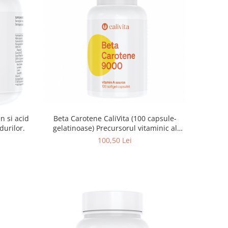
Beta Carotene CaliVita (100 capsule-
n si acid
gelatinoase) Precursorul vitaminic al
durilor.
vitaminei A
100,50 Lei