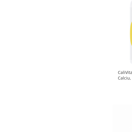
CaliVit
Calciu,