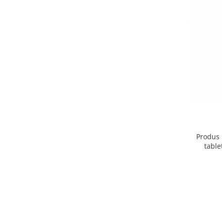
Produs 
table