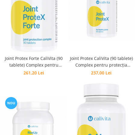
Pentru barbati
Pentru copii
Pentru femei
Pentru seniori
Pile, Par si Unghii
Putere concentrare si memorie
Slabit
Joint Protex Forte CaliVita (90
Joint Protex CaliVita (90 tablete)
tablete) Complex pentru
Complex pentru protecţia
Vedere
protecţia articulaţiilor
articulaţiilor
261,20 Lei
237,00 Lei
NOU