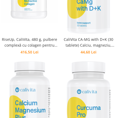
RiseUp, CaliVita, 480 g, pulbere
CaliVita CA-MG with D+K (30
complexă cu colagen pentru
tablete) Calciu, magneziu,
protecția articulațiilor
vitaminele D3 și K
416,50 Lei
44,60 Lei