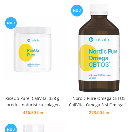
NOU
NOU
RiseUp Pure, CaliVita, 338 g,
Nordic Pure Omega CETO3
produs naturist cu colagen
CaliVita, Omega 3 si Omega 11
pentru articulatii
premium lichid - 250 ml
416,50 Lei
273,00 Lei
NOU