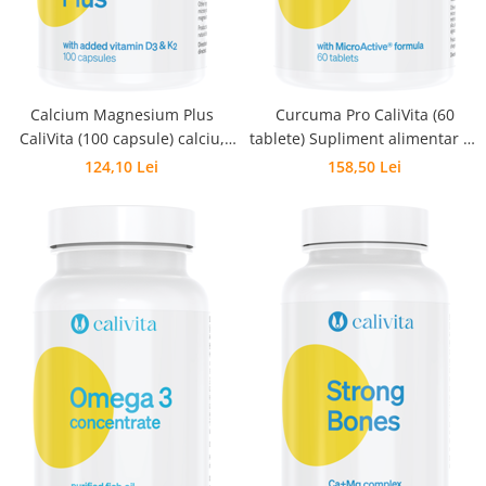
Calcium Magnesium Plus
Curcuma Pro CaliVita (60
CaliVita (100 capsule) calciu,
tablete) Supliment alimentar cu
magneziu + vitaminele D3 și K2
extracte de turmeric
124,10 Lei
158,50 Lei