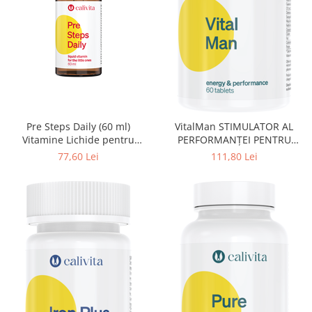
Pre Steps Daily (60 ml)
VitalMan STIMULATOR AL
Vitamine Lichide pentru
PERFORMANŢEI PENTRU
bebelusi si sugari
BĂRBAŢI
77,60 Lei
111,80 Lei