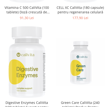
Vitamina C 500 CaliVita (100
CELL XC CaliVita (180 capsule)
tablete) Doză crescută de
pentru regenerarea celulară
vitamina C
91,30 Lei
177,90 Lei
Digestive Enzymes CaliVita
Green Care CaliVita (240