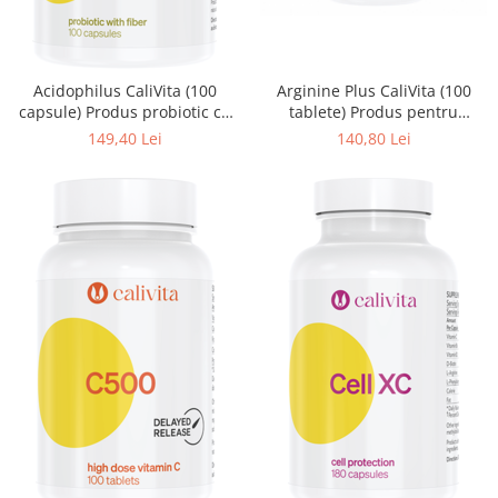
Acidophilus CaliVita (100
Arginine Plus CaliVita (100
capsule) Produs probiotic cu
tablete) Produs pentru
fibre
dezvoltarea şi regenerarea
149,40 Lei
140,80 Lei
muşchilor