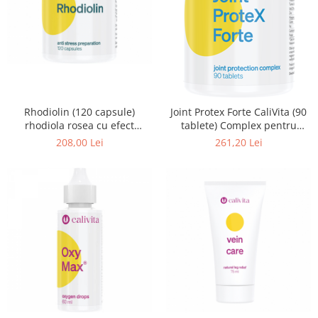
Pentru barbati
Pentru copii
Pentru femei
Pentru seniori
Pile, Par si Unghii
Putere concentrare si memorie
Rhodiolin (120 capsule)
Joint Protex Forte CaliVita (90
rhodiola rosea cu efect
tablete) Complex pentru
Slabit
antistress
protecţia articulaţiilor
208,00 Lei
261,20 Lei
Vedere