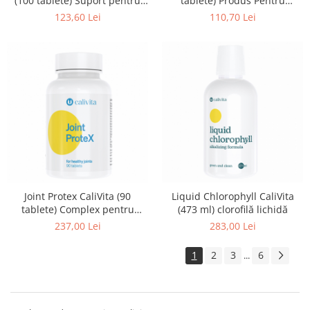
(100 tablete) Suport pentru
tablete) Produs Pentru
sistemul digestiv
Alcalizare
123,60 Lei
110,70 Lei
Joint Protex CaliVita (90
Liquid Chlorophyll CaliVita
tablete) Complex pentru
(473 ml) clorofilă lichidă
protecţia articulaţiilor
237,00 Lei
283,00 Lei
1
2
3
6
...