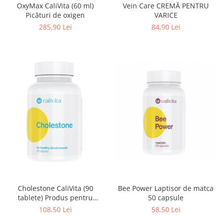
OxyMax CaliVita (60 ml)
Vein Care CREMĂ PENTRU
Picături de oxigen
VARICE
285,90 Lei
84,90 Lei
Cholestone CaliVita (90
Bee Power Laptisor de matca
tablete) Produs pentru
50 capsule
reducerea colesteroluli
108,50 Lei
58,50 Lei