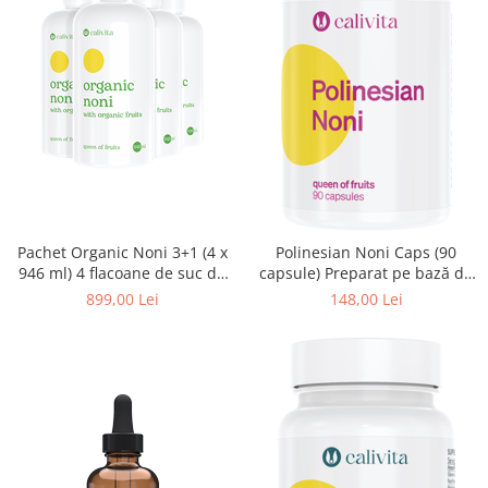
Pachet Organic Noni 3+1 (4 x
Polinesian Noni Caps (90
946 ml) 4 flacoane de suc de
capsule) Preparat pe bază de
noni certificat organic
fructe Noni
899,00 Lei
148,00 Lei