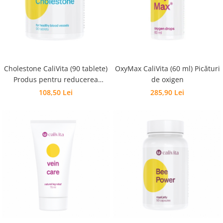
Cholestone CaliVita (90 tablete)
OxyMax CaliVita (60 ml) Picături
Produs pentru reducerea
de oxigen
colesteroluli
108,50 Lei
285,90 Lei