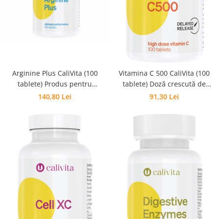
Arginine Plus CaliVita (100
Vitamina C 500 CaliVita (100
tablete) Produs pentru
tablete) Doză crescută de
dezvoltarea şi regenerarea
vitamina C
140,80 Lei
91,30 Lei
muşchilor