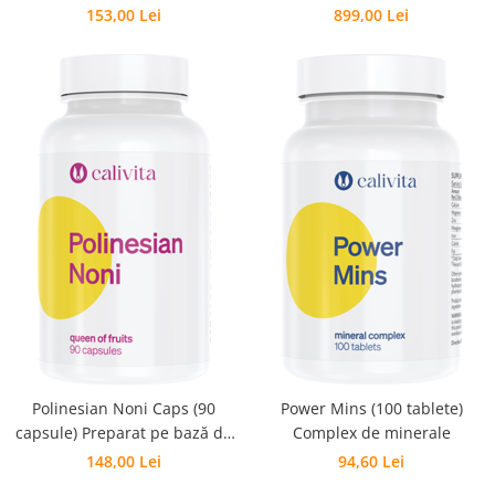
Nopal
noni certificat organic
153,00 Lei
899,00 Lei
Polinesian Noni Caps (90
Power Mins (100 tablete)
capsule) Preparat pe bază de
Complex de minerale
fructe Noni
148,00 Lei
94,60 Lei