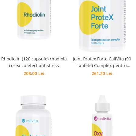
Pentru barbati
Pentru copii
Pentru femei
Pentru seniori
Pile, Par si Unghii
Putere concentrare si memorie
Slabit
Rhodiolin (120 capsule) rhodiola
Joint Protex Forte CaliVita (90
rosea cu efect antistress
tablete) Complex pentru
Vedere
protecţia articulaţiilor
208,00 Lei
261,20 Lei