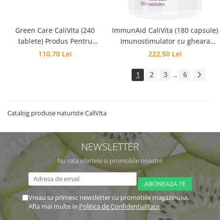
Green Care CaliVita (240
ImmunAid CaliVita (180 capsule)
tablete) Produs Pentru
Imunostimulator cu gheara
Alcalizare
mâţei
110,70 Lei
222,50 Lei
1
2
3
6
...
Catalog produse naturiste CaliVita
NEWSLETTER
Nu rata ofertele si promotiile noastre
Vreau sa primesc newsletter cu promotiile magazinului.
Afla mai multe in
Politica de Confidentialitate