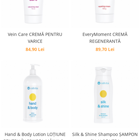
Pentru barbati
Pentru copii
Pentru femei
Pentru seniori
Vein Care CREMĂ PENTRU
EveryMoment CREMĂ
Pile, Par si Unghii
VARICE
REGENERANTĂ
Putere concentrare si memorie
84,90 Lei
89,70 Lei
Slabit
Vedere
Hand & Body Lotion LOŢIUNE
Silk & Shine Shampoo ŞAMPON