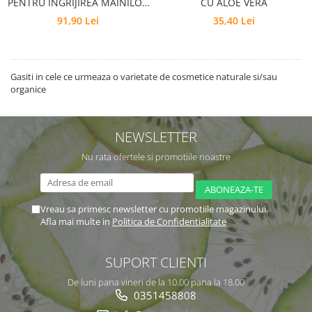
PENTRU ÎNGRIJIREA MÂINILOR
CU ALOE VERA
ŞI CORPULUI
91,90 Lei
35,40 Lei
Gasiti in cele ce urmeaza o varietate de cosmetice naturale si/sau
organice
NEWSLETTER
Nu rata ofertele si promotiile noastre
Vreau sa primesc newsletter cu promotiile magazinului.
Afla mai multe in
Politica de Confidentialitate
SUPORT CLIENTI
De luni pana vineri de la 10.00 pana la 18.00
0351458808