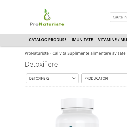
Vitamine / Multivitamine
CATEGORII PRODUSE
Vitamine copii
Antioxidanti
Antistress
CATALOG PRODUSE
IMUNITATE
VITAMINE / MU
Articulatii si Oase
ProNaturiste - Calivita Suplimente alimentare avizate
Cosmetice
Detoxifiere
Detergenti ECO
Detoxifiere
DETOXIFIERE
PRODUCATORI
Digestie buna
Filtrare apa
Hepatoprotectoare
Inima si Circulatie sange
Minerale