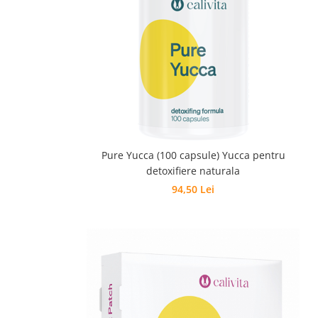
Pentru barbati
Pentru copii
Pentru femei
Pentru seniori
Pile, Par si Unghii
Putere concentrare si memorie
Slabit
Vedere
Pure Yucca (100 capsule) Yucca pentru
detoxifiere naturala
94,50 Lei