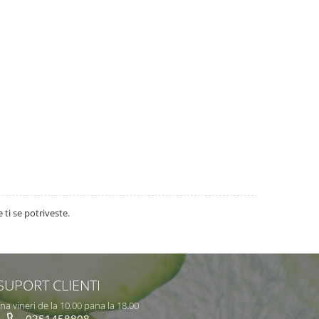
 ti se potriveste.
SUPORT CLIENTI
na vineri de la 10.00 pana la 18.00