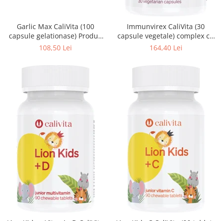
Garlic Max CaliVita (100
Immunvirex CaliVita (30
capsule gelationase) Produs
capsule vegetale) complex cu
naturist cu usturoi
acţiune antivirală
108,50 Lei
164,40 Lei