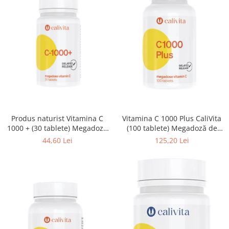
Produs naturist Vitamina C
Vitamina C 1000 Plus CaliVita
1000 + (30 tablete) Megadoză
(100 tablete) Megadoză de
de vitamina C
vitamina C cu măceşe
44,60 Lei
125,20 Lei
organiceÎnapoi