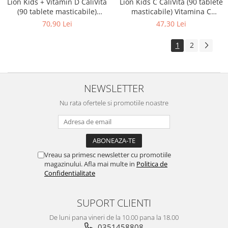
Lion Kids + Vitamin D CaliVita
Lion Kids C CaliVita (90 tablete
(90 tablete masticabile)
masticabile) Vitamina C
Multivitamine pentru copii
pentru copii
70,90 Lei
47,30 Lei
1
2
NEWSLETTER
Nu rata ofertele si promotiile noastre
Vreau sa primesc newsletter cu promotiile
magazinului. Afla mai multe in
Politica de
Confidentialitate
SUPORT CLIENTI
De luni pana vineri de la 10.00 pana la 18.00
0351458808