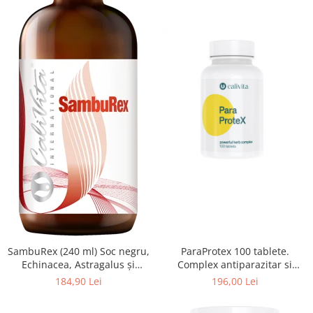
SambuRex (240 ml) Soc negru,
ParaProtex 100 tablete.
Echinacea, Astragalus şi
Complex antiparazitar si
vitamina C întăreste sistemul
antimicrobian
184,90 Lei
196,00 Lei
imunitar