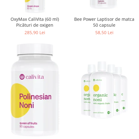
Pentru barbati
Pentru copii
OxyMax CaliVita (60 ml)
Bee Power Laptisor de matca
Pentru femei
Picături de oxigen
50 capsule
Pentru seniori
285,90 Lei
58,50 Lei
Pile, Par si Unghii
Putere concentrare si memorie
Slabit
Vedere