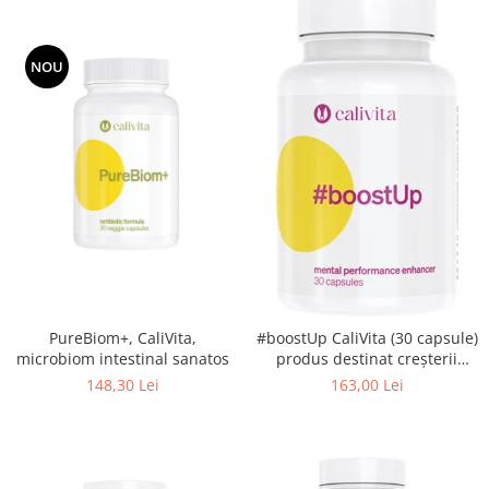
NOU
PureBiom+, CaliVita,
#boostUp CaliVita (30 capsule)
microbiom intestinal sanatos
produs destinat creşterii
productivităţii
148,30 Lei
163,00 Lei