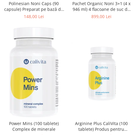
Polinesian Noni Caps (90
Pachet Organic Noni 3+1 (4 x
capsule) Preparat pe bază de
946 ml) 4 flacoane de suc de
fructe Noni
noni certificat organic
148,00 Lei
899,00 Lei
Power Mins (100 tablete)
Arginine Plus CaliVita (100
Complex de minerale
tablete) Produs pentru
dezvoltarea şi regenerarea