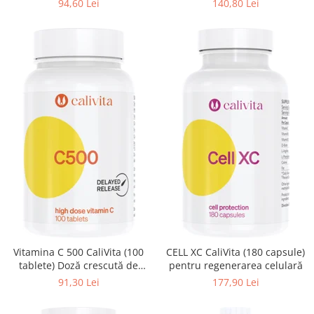
94,60 Lei
140,80 Lei
muşchilor
Vitamina C 500 CaliVita (100
CELL XC CaliVita (180 capsule)
tablete) Doză crescută de
pentru regenerarea celulară
vitamina C
91,30 Lei
177,90 Lei