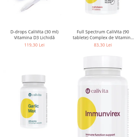
D-drops CaliVita (30 ml)
Full Spectrum CaliVita (90
Vitamina D3 Lichidă
tablete) Complex de Vitamine
şi Minerale
119,30 Lei
83,30 Lei