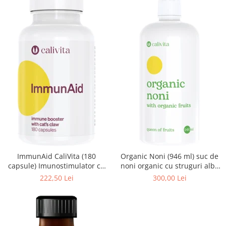
ImmunAid CaliVita (180
Organic Noni (946 ml) suc de
capsule) Imunostimulator cu
noni organic cu struguri albi,
gheara mâţei
cireşe negre şi rodii organice
222,50 Lei
300,00 Lei