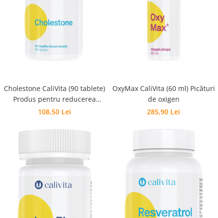
Pentru barbati
Pentru copii
Pentru femei
Pentru seniori
Pile, Par si Unghii
Putere concentrare si memorie
Cholestone CaliVita (90 tablete)
OxyMax CaliVita (60 ml) Picături
Slabit
Produs pentru reducerea
de oxigen
Vedere
colesteroluli
108,50 Lei
285,90 Lei