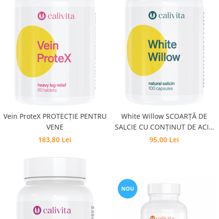
Vein ProteX PROTECŢIE PENTRU
White Willow SCOARŢĂ DE
VENE
SALCIE CU CONŢINUT DE ACID
SALICILIC.
183,80 Lei
95,00 Lei
NOU