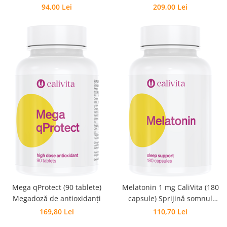
Antioxidanţi
94,00 Lei
209,00 Lei
Mega qProtect (90 tablete)
Melatonin 1 mg CaliVita (180
Megadoză de antioxidanţi
capsule) Sprijină somnul
natural
169,80 Lei
110,70 Lei