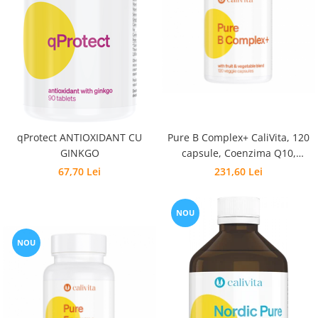
qProtect ANTIOXIDANT CU
Pure B Complex+ CaliVita, 120
GINKGO
capsule, Coenzima Q10,
Vitaminele B si fructe + legume
67,70 Lei
231,60 Lei
NOU
NOU