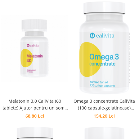
Melatonin 3.0 CaliVita (60
Omega 3 concentrate CaliVita
tablete) Ajutor pentru un somn
(100 capsule-gelatinoase)
natural
Concentrat de Omega 3
68,80 Lei
154,20 Lei