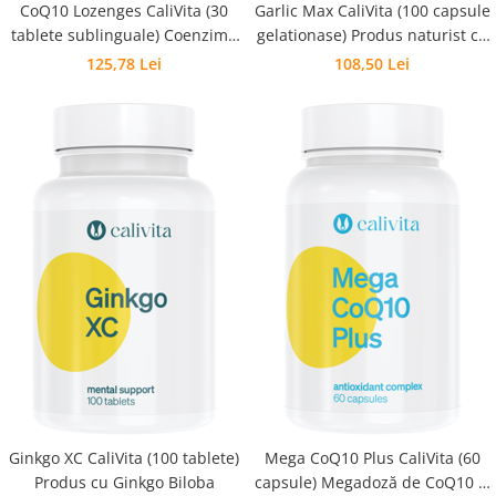
CoQ10 Lozenges CaliVita (30
Garlic Max CaliVita (100 capsule
tablete sublinguale) Coenzima
gelationase) Produs naturist cu
Q10 cu absorbţie rapidă
usturoi
125,78 Lei
108,50 Lei
Ginkgo XC CaliVita (100 tablete)
Mega CoQ10 Plus CaliVita (60
Produs cu Ginkgo Biloba
capsule) Megadoză de CoQ10 şi