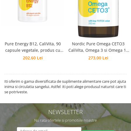
Pure Energy B12, CaliVita, 90
Nordic Pure Omega CETO3
capsule vegetale, produs cu
CaliVita, Omega 3 si Omega 11
vitamina B12 si spirlina
premium lichid - 250 ml
202,60 Lei
273,00 Lei
Iti oferim o gama diversificata de suplimente alimentare care pot ajuta
inima si circulatia sangelui. Astfel iti poti alege produsul naturist care ti
se potriveste.
NEWSLETTER
Nu rata ofertele si promotiile noastre