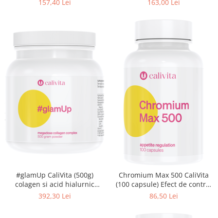
157,40 Lei
163,00 Lei
#glamUp CaliVita (500g)
Chromium Max 500 CaliVita
colagen si acid hialurnic
(100 capsule) Efect de control
pentru reducerea ridurilor.
al apetitului.
392,30 Lei
86,50 Lei