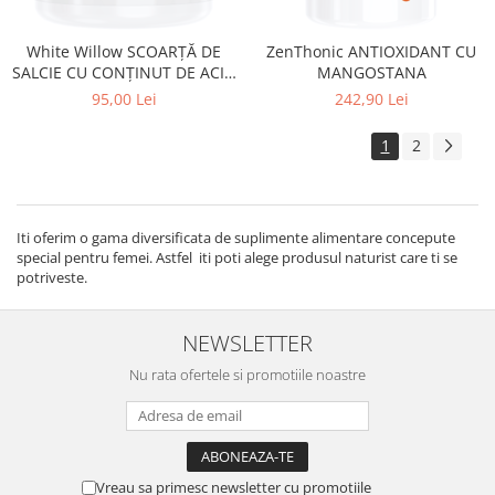
White Willow SCOARŢĂ DE
ZenThonic ANTIOXIDANT CU
SALCIE CU CONŢINUT DE ACID
MANGOSTANA
SALICILIC.
95,00 Lei
242,90 Lei
1
2
Iti oferim o gama diversificata de suplimente alimentare concepute
special pentru femei. Astfel iti poti alege produsul naturist care ti se
potriveste.
NEWSLETTER
Nu rata ofertele si promotiile noastre
Vreau sa primesc newsletter cu promotiile