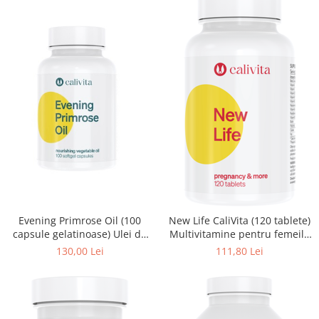
Evening Primrose Oil (100
New Life CaliVita (120 tablete)
capsule gelatinoase) Ulei de
Multivitamine pentru femeile
Luminiţa de Seară
însărcinate sau aflate la
130,00 Lei
111,80 Lei
lactaţie