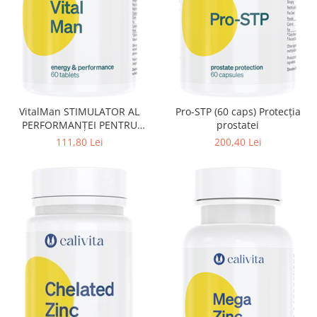
Pentru barbati
Pentru copii
Pentru femei
Pentru seniori
Pile, Par si Unghii
Putere concentrare si memorie
VitalMan STIMULATOR AL
Pro-STP (60 caps) Protecţia
PERFORMANŢEI PENTRU
prostatei
Slabit
BĂRBAŢI
111,80 Lei
200,40 Lei
Vedere