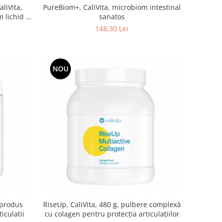
PureBiom+, CaliVita, microbiom intestinal
liVita,
sanatos
lichid -
148,30 Lei
NOU
 produs
RiseUp, CaliVita, 480 g, pulbere complexă
iculatii
cu colagen pentru protecția articulațiilor