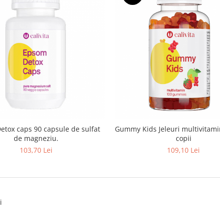
tox caps 90 capsule de sulfat
Gummy Kids Jeleuri multivitam
de magneziu.
copii
103,70 Lei
109,10 Lei
i