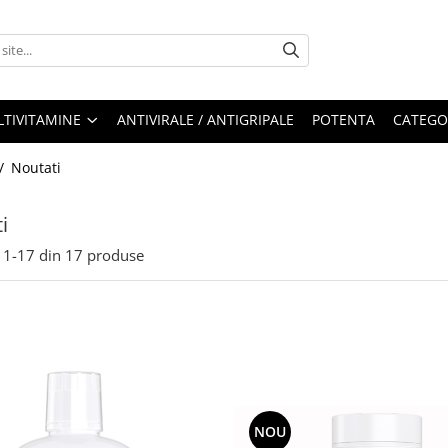
LTIVITAMINE
ANTIVIRALE / ANTIGRIPALE
POTENTA
CATEGO
 /
Noutati
i
1-
17
din
17
produse
NOU