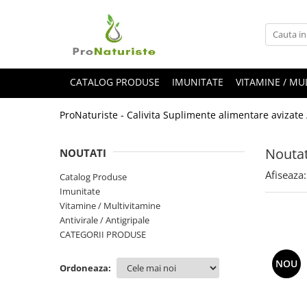
Vitamine / Multivitamine
CATEGORII PRODUSE
Vitamine copii
Antioxidanti
CATALOG PRODUSE
IMUNITATE
VITAMINE / MU
Antistress
ProNaturiste - Calivita Suplimente alimentare avizate
Articulatii si Oase
Cosmetice
Noutat
NOUTATI
Detergenti ECO
Afiseaza:
Catalog Produse
Detoxifiere
Imunitate
Digestie buna
Vitamine / Multivitamine
Antivirale / Antigripale
Filtrare apa
CATEGORII PRODUSE
Hepatoprotectoare
NOU
Inima si Circulatie sange
Ordoneaza:
Minerale