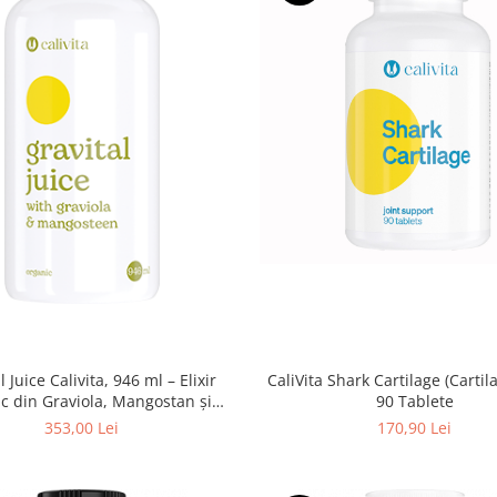
CaliVita Shark Cartilage (Cartil
l Juice Calivita, 946 ml – Elixir
90 Tablete
ic din Graviola, Mangostan și
rfructe pentru Imunitate și
170,90 Lei
353,00 Lei
Reducerea Inflamațiilor