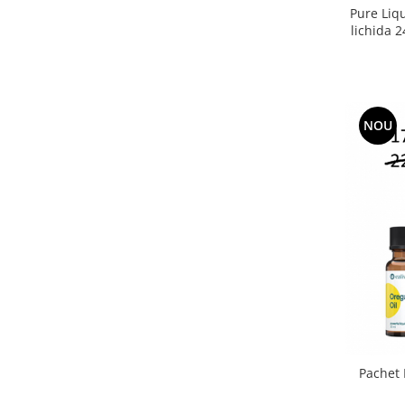
Pure Liqu
lichida 
NOU
Pachet 