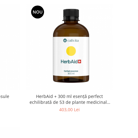
NOU
psule
HerbAid + 300 ml esenţă perfect
echilibrată de 53 de plante medicinale
pentru piele
403,00 Lei