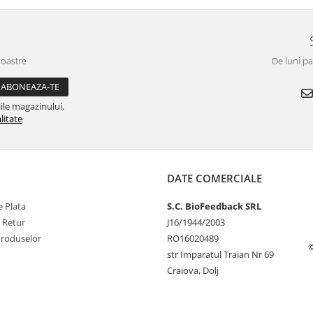
noastre
De luni pa
ile magazinului.
litate
DATE COMERCIALE
 Plata
S.C. BioFeedback SRL
e Retur
J16/1944/2003
Produselor
RO16020489
©
str Imparatul Traian Nr 69
Craiova, Dolj