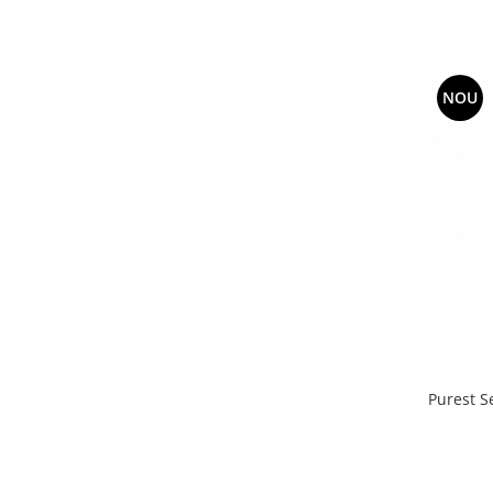
NOU
Purest Se