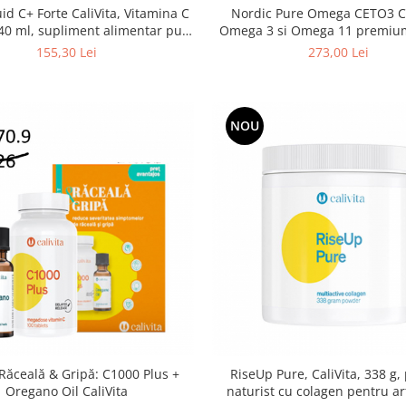
id C+ Forte CaliVita, Vitamina C
Nordic Pure Omega CETO3 Ca
240 ml, supliment alimentar pur
Omega 3 si Omega 11 premium 
fara conservanti
250 ml
155,30 Lei
273,00 Lei
NOU
Răceală & Gripă: C1000 Plus +
RiseUp Pure, CaliVita, 338 g,
Oregano Oil CaliVita
naturist cu colagen pentru art