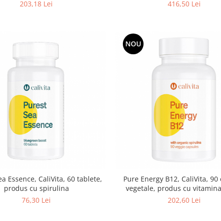
203,18 Lei
416,50 Lei
NOU
a Essence, CaliVita, 60 tablete,
Pure Energy B12, CaliVita, 90
produs cu spirulina
vegetale, produs cu vitamina
spirlina
76,30 Lei
202,60 Lei