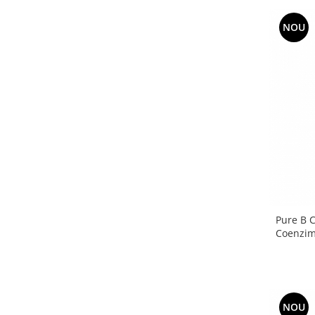
NOU
Pure B C
Coenzima
NOU