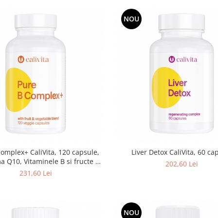
NOU
omplex+ CaliVita, 120 capsule,
Liver Detox CaliVita, 60 ca
 Q10, Vitaminele B si fructe +
202,60 Lei
legume
231,60 Lei
NOU