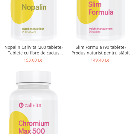
Pentru barbati
Pentru copii
Pentru femei
Pentru seniori
Pile, Par si Unghii
Putere concentrare si memorie
Nopalin CaliVita (200 tablete)
Slim Formula (90 tablete)
Tablete cu fibre de cactus
Produs naturist pentru slăbit
Slabit
Nopal
153,00 Lei
149,40 Lei
Vedere