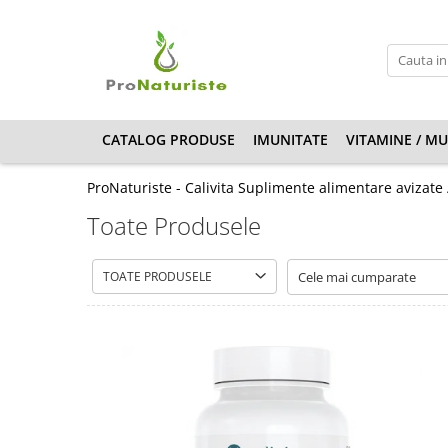
Vitamine / Multivitamine
CATEGORII PRODUSE
Vitamine copii
Antioxidanti
Antistress
CATALOG PRODUSE
IMUNITATE
VITAMINE / MU
Articulatii si Oase
ProNaturiste - Calivita Suplimente alimentare avizate
Cosmetice
Toate Produsele
Detergenti ECO
Detoxifiere
TOATE PRODUSELE
Digestie buna
Filtrare apa
Hepatoprotectoare
Inima si Circulatie sange
Minerale