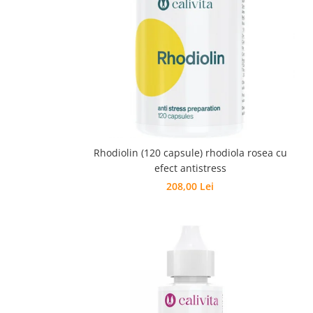
Pentru barbati
Pentru copii
Pentru femei
Pentru seniori
Pile, Par si Unghii
Putere concentrare si memorie
Slabit
Vedere
Rhodiolin (120 capsule) rhodiola rosea cu
efect antistress
208,00 Lei