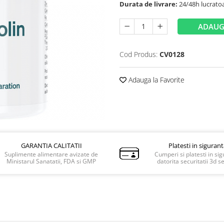
Durata de livrare:
24/48h lucrato
ADAUG
Cod Produs:
CV0128
Adauga la Favorite
GARANTIA CALITATII
Platesti in siguran
Suplimente alimentare avizate de
Cumperi si platesti in si
Ministarul Sanatatii, FDA si GMP
datorita securitatii 3d s