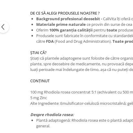
DE CE SĂ ALEGI PRODUSELE NOASTRE ?
Background profesional deosebit -
CaliVita îţi oferă
Materiale prime naturale
ce provin din surse de cea 
Oferim
100% garanţia calităţii
pentru
toate
produsel
Produsele sunt fabricate în conformitate cu standarde
către
FDA
(Food and Drug Administration).
Toate prod
ŞTIAI CĂ?
Ştiaţi că plantele adaptogene sunt folosite de către organis
plante, spre deosebire de medicamente, nu provoacă depend
luaţi perioade mai îndelungate de timo, aşa că nu puteţi d
CONŢINUT
100 mg Rhodiola rosea concentrat 5:1 (echivalent cu 500 
5 mg Zinc
Alte Ingrediente: Emulsificator-celuloză microcristalină; gelifia
Despre rhodiola rosea:
Plantă adaptogenă: Rhodiola rosea este o plantă adaptog
general.