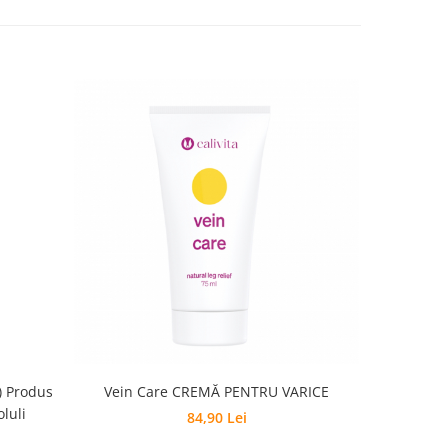
) Produs
Vein Care CREMĂ PENTRU VARICE
Bee Power 
luli
84,90 Lei