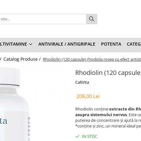
LTIVITAMINE
ANTIVIRALE / ANTIGRIPALE
POTENTA
CATEG
 /
Catalog Produse /
Rhodiolin (120 capsule) rhodiola rosea cu efect antis
Rhodiolin (120 capsule)
CaliVita
208,00 Lei
Rhodiolin conţine
extracte din Rh
asupra sistemului nervos
. Este u
puterea de concentrare şi ajută la r
*conţine şi zinc, un mineral ideal p
IN STOC