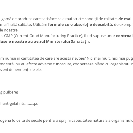
 o gamă de produse care satisface cele mai stricte condiţii de calitate,
de mai 
mai înaltă calitate
.
Utilizăm
formule cu o absorbţie deosebită,
de exemplu
e noastre.
le cGMP (Current Good Manufacturing Practice), fiind supuse unor
controal
usele noastre au avizul Ministerului Sănătăţii.
m numai în cantitatea de care are acesta nevoie? Nici mai mult, nici mai puţin
enţă, nu au efecte adverse cunoscute, cooperează blând cu organismul nostr
eveni dependenţi de ele.
mg pulbere)
nt-gelatină..........q.s
enă folosită de secole pentru a sprijini capacitatea naturală a organismului 