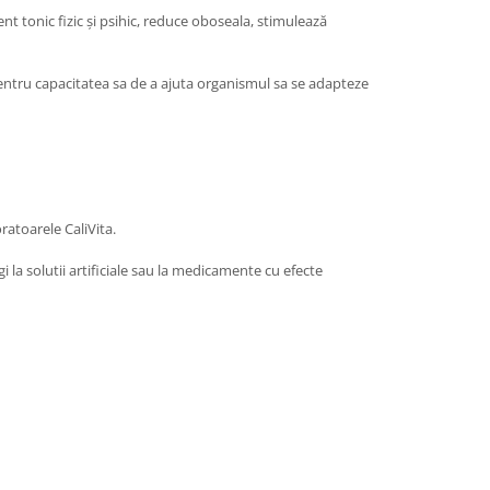
ent tonic fizic şi psihic, reduce oboseala, stimulează
entru capacitatea sa de a ajuta organismul sa se adapteze
oratoarele CaliVita.
i la solutii artificiale sau la medicamente cu efecte