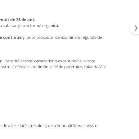
mult de 25 de ani.
 substanţe sub formă organică.
e continue
şi unor proceduri de examinare regulate de
! Datorită acestei caracteristici excepţionale, aceste
u şi efectele lor rămân la fel de puternice, chiar dacă le
de a face față stresului și de a îmbunătăți wellness-ul