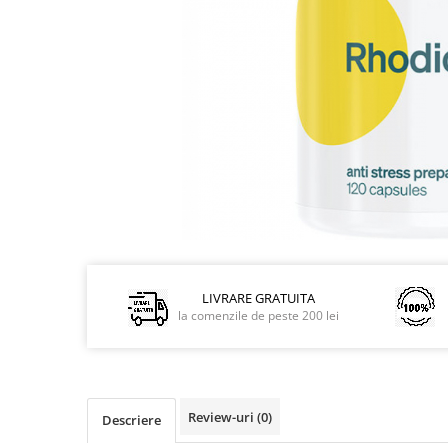
Pentru barbati
Pentru copii
Pentru femei
Pentru seniori
Pile, Par si Unghii
Putere concentrare si memorie
Slabit
Vedere
LIVRARE GRATUITA
la comenzile de peste 200 lei
Review-uri
(0)
Descriere