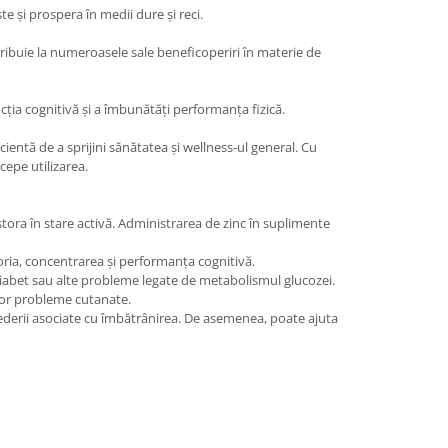
te și prospera în medii dure și reci.
tribuie la numeroasele sale beneficoperiri în materie de
ncția cognitivă și a îmbunătăți performanța fizică.
cientă de a sprijini sănătatea și wellness-ul general. Cu
cepe utilizarea.
tora în stare activă. Administrarea de zinc în suplimente
oria, concentrarea și performanța cognitivă.
de diabet sau alte probleme legate de metabolismul glucozei.
altor probleme cutanate.
 vederii asociate cu îmbătrânirea. De asemenea, poate ajuta