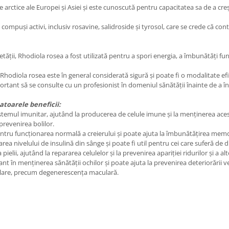
e arctice ale Europei și Asiei și este cunoscută pentru capacitatea sa de a creș
mpuși activi, inclusiv rosavine, salidroside și tyrosol, care se crede că con
ietății, Rhodiola rosea a fost utilizată pentru a spori energia, a îmbunătăți fu
, Rhodiola rosea este în general considerată sigură și poate fi o modalitate efi
portant să se consulte cu un profesionist în domeniul sănătății înainte de a în
toarele beneficii:
istemul imunitar, ajutând la producerea de celule imune și la menținerea aces
prevenirea bolilor.
entru funcționarea normală a creierului și poate ajuta la îmbunătățirea mem
glarea nivelului de insulină din sânge și poate fi util pentru cei care suferă 
ielii, ajutând la repararea celulelor și la prevenirea apariției ridurilor și a 
ant în menținerea sănătății ochilor și poate ajuta la prevenirea deteriorării
ulare, precum degenerescența maculară.