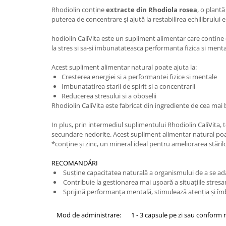
Rhodiolin conţine
extracte din Rhodiola rosea
, o plant
puterea de concentrare şi ajută la restabilirea echilibrului
hodiolin CaliVita este un supliment alimentar care contine
la stres si sa-si imbunatateasca performanta fizica si menta
Acest supliment alimentar natural poate ajuta la:
Cresterea energiei si a performantei fizice si mentale
Imbunatatirea starii de spirit si a concentrarii
Reducerea stresului si a oboselii
Rhodiolin CaliVita este fabricat din ingrediente de cea mai bu
In plus, prin intermediul suplimentului Rhodiolin CaliVita, t
secundare nedorite. Acest supliment alimentar natural poate fi
*conţine şi zinc, un mineral ideal pentru ameliorarea stăril
RECOMANDĂRI
Susţine capacitatea naturală a organismului de a se ada
Contribuie la gestionarea mai uşoară a situaţiile stresa
Sprijină performanţa mentală, stimulează atenţia şi îmb
Mod de administrare:
1 - 3 capsule pe zi sau conform