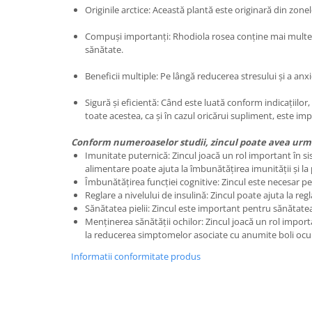
Originile arctice: Această plantă este originară din zonel
Compuși importanți: Rhodiola rosea conține mai multe co
sănătate.
Beneficii multiple: Pe lângă reducerea stresului și a anx
Sigură și eficientă: Când este luată conform indicațiilor
toate acestea, ca și în cazul oricărui supliment, este im
Conform numeroaselor studii, zincul poate avea urma
Imunitate puternică: Zincul joacă un rol important în s
alimentare poate ajuta la îmbunătățirea imunității și la 
Îmbunătățirea funcției cognitive: Zincul este necesar p
Reglare a nivelului de insulină: Zincul poate ajuta la re
Sănătatea pielii: Zincul este important pentru sănătatea p
Menținerea sănătății ochilor: Zincul joacă un rol import
la reducerea simptomelor asociate cu anumite boli oc
Informatii conformitate produs