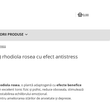
0,00
ORII PRODUSE
tress
 rhodiola rosea cu efect antistress
odiola rosea
, o plantă adaptogenă cu
efecte benefice
n excelent tonic fizic şi psihic, reduce oboseala, stimulează
estabilirea echilibrului emoţional.
entru ameliorarea stărilor de anxietate şi depresie.