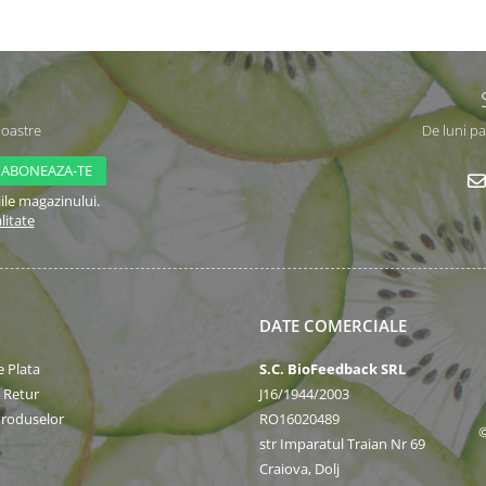
noastre
De luni pa
ile magazinului.
litate
DATE COMERCIALE
 Plata
S.C. BioFeedback SRL
e Retur
J16/1944/2003
Produselor
RO16020489
©
str Imparatul Traian Nr 69
Craiova, Dolj