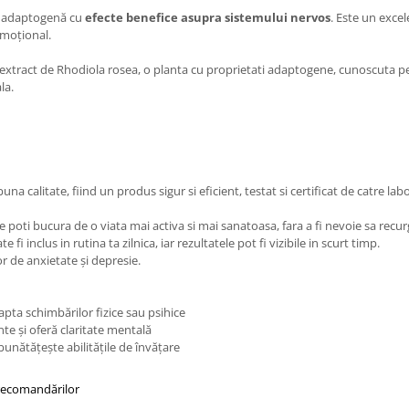
ă adaptogenă cu
efecte benefice asupra sistemului nervos
. Este un excel
 emoţional.
 extract de Rhodiola rosea, o planta cu proprietati adaptogene, cunoscuta p
la.
na calitate, fiind un produs sigur si eficient, testat si certificat de catre lab
e poti bucura de o viata mai activa si mai sanatoasa, fara a fi nevoie sa recurg
 inclus in rutina ta zilnica, iar rezultatele pot fi vizibile in scurt timp.
or de anxietate şi depresie.
pta schimbărilor fizice sau psihice
nte şi oferă claritate mentală
unătăţeşte abilităţile de învăţare
 recomandărilor