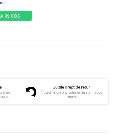
are
A IN COS
ta
30 zile drept de retur
guranta
Puteti returna produsle fara a invoca
ecure.
motiv.