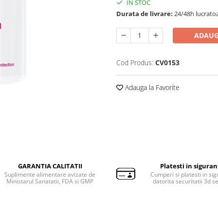
IN STOC
Durata de livrare:
24/48h lucrato
ADAUG
Cod Produs:
CV0153
Adauga la Favorite
GARANTIA CALITATII
Platesti in sigura
Suplimente alimentare avizate de
Cumperi si platesti in si
Ministarul Sanatatii, FDA si GMP
datorita securitatii 3d s