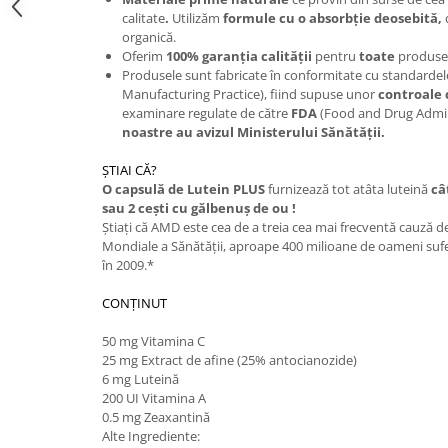
calitate
.
Utilizăm
formule cu o absorbţie deosebită,
organică.
Oferim
100% garanţia calităţii
pentru
toate
produsel
Produsele sunt fabricate în conformitate cu standard
Manufacturing Practice), fiind supuse unor
controale
examinare regulate de către
FDA
(Food and Drug Admin
noastre au avizul Ministerului Sănătăţii.
ŞTIAI CĂ?
O capsulă de Lutein PLUS
furnizează tot atâta luteină
câ
sau 2 ceşti cu gălbenuş de ou !
Ştiaţi că AMD este cea de a treia cea mai frecventă cauză 
Mondiale a Sănătăţii, aproape 400 milioane de oameni su
în 2009.*
CONŢINUT
50 mg Vitamina C
25 mg Extract de afine (25% antocianozide)
6 mg Luteină
200 UI Vitamina A
0.5 mg Zeaxantină
Alte Ingrediente: