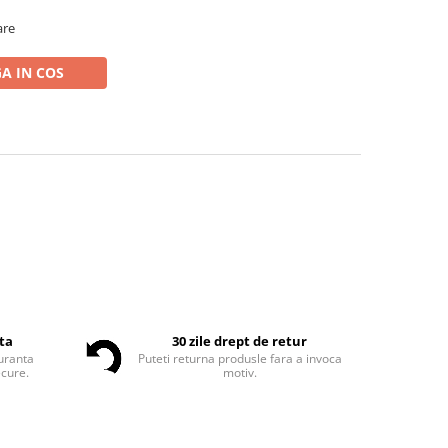
are
A IN COS
nta
30 zile drept de retur
guranta
Puteti returna produsle fara a invoca
ecure.
motiv.