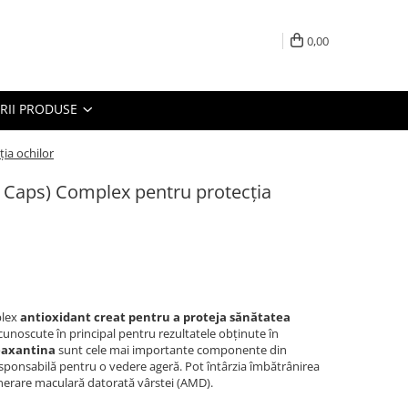
0,00
RII PRODUSE
ţia ochilor
60 Caps) Complex pentru protecţia
plex
antioxidant creat pentru a proteja sănătatea
unoscute în principal pentru rezultatele obţinute în
zeaxantina
sunt cele mai importante componente din
esponsabilă pentru o vedere ageră. Pot întârzia îmbătrânirea
enerare maculară datorată vârstei (AMD).