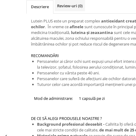
Review-uri
(0)
Descriere
Lutein PLUS este un preparat complex
antioxidant creat
ochilor
. În vreme ce
afinele
sunt cunoscute în principal p
medicina tradiţională,
luteina şi zeaxantina
sunt cele m
alcătuirea maculei, zona ochiului responsabilă pentru o ved
îmbătrânirea ochilor şi pot reduce riscul de degenerare ma
RECOMANDĂRI
Persoanelor ai căror ochi sunt expuşi unui efort intens 
la televizor, şofatul, folosirea aerului condiţionat, lumina
Persoanelor cu vârsta peste 40 ani.
Persoanelor care suferă de afecţiuni ale ochilor datorat
Tuturor celor care acordă importanţă menţinerii unei priv
Mod de administrare:
1 capsulă pe zi
DE CE SĂ ALEGI PRODUSELE NOASTRE ?
Background profesional deosebit -
CaliVita îţi ofer
cele mai stricte condiţii de calitate,
de mai mult de 25 
Materiale prime naturale
ce provin din surse de cea