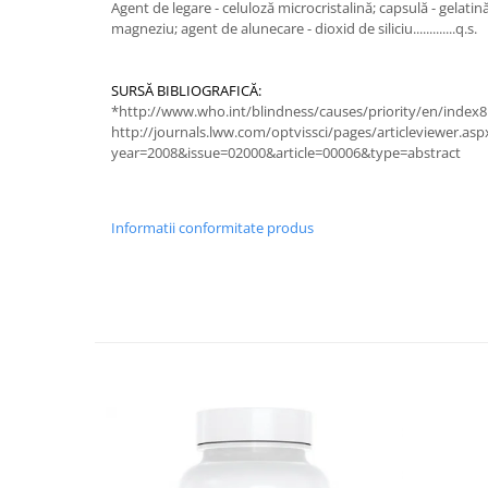
Agent de legare - celuloză microcristalină; capsulă - gelati
magneziu; agent de alunecare - dioxid de siliciu.............q.s.
SURSĂ BIBLIOGRAFICĂ:
*http://www.who.int/blindness/causes/priority/en/index8
http://journals.lww.com/optvissci/pages/articleviewer.asp
year=2008&issue=02000&article=00006&type=abstract
Informatii conformitate produs