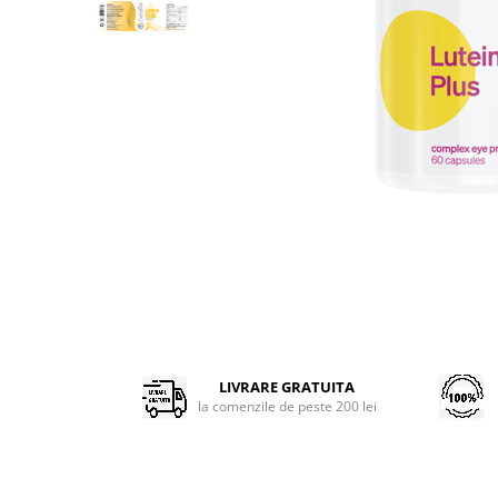
Pentru barbati
Pentru copii
Pentru femei
Pentru seniori
Pile, Par si Unghii
Putere concentrare si memorie
Slabit
Vedere
LIVRARE GRATUITA
la comenzile de peste 200 lei