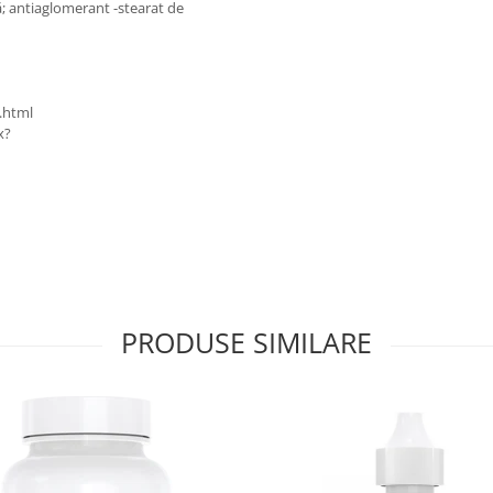
nă; antiaglomerant -stearat de
.html
x?
PRODUSE SIMILARE