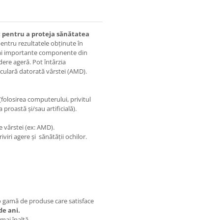
 pentru a proteja sănătatea
entru rezultatele obţinute în
ai importante componente din
ere ageră. Pot întârzia
culară datorată vârstei (AMD).
(folosirea computerului, privitul
 proastă şi/sau artificială).
e vârstei (ex: AMD).
iri agere şi sănătăţii ochilor.
ă o gamă de produse care satisface
de ani.
 mai înaltă