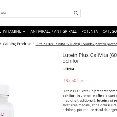
LTIVITAMINE
ANTIVIRALE / ANTIGRIPALE
POTENTA
CATEGO
 /
Catalog Produse /
Lutein Plus CaliVita (60 Caps) Complex pentru protec
Lutein Plus CaliVita (
ochilor
CaliVita
193,50 Lei
Lutein PLUS este un preparat com
ochilor
. În vreme ce
afinele
sunt c
medicina tradiţională,
luteina şi 
alcătuirea maculei, zona ochiului r
ochilor şi pot reduce riscul de deg