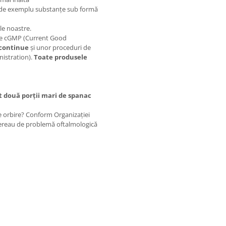
de exemplu substanţe sub formă
e noastre.
ele cGMP (Current Good
 continue
şi unor proceduri de
istration).
Toate produsele
t două porţii mari de spanac
de orbire? Conform Organizaţiei
fereau de problemă oftalmologică