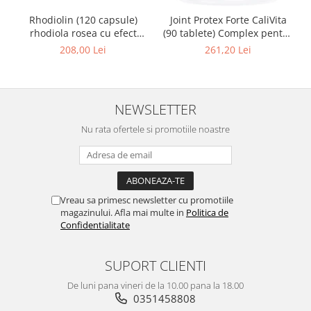
Rhodiolin (120 capsule)
Joint Protex Forte CaliVita
rhodiola rosea cu efect
(90 tablete) Complex pentru
antistress
protecţia articulaţiilor
208,00 Lei
261,20 Lei
NEWSLETTER
Nu rata ofertele si promotiile noastre
Vreau sa primesc newsletter cu promotiile
magazinului. Afla mai multe in
Politica de
Confidentialitate
SUPORT CLIENTI
De luni pana vineri de la 10.00 pana la 18.00
0351458808