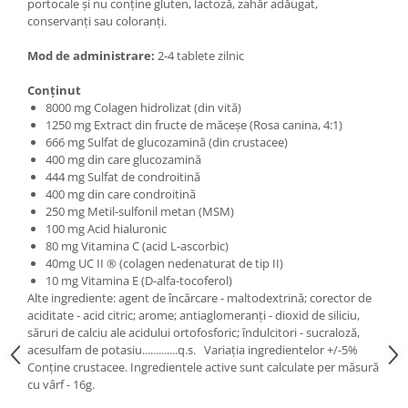
portocale şi nu conține gluten, lactoză, zahăr adăugat,
conservanți sau coloranți.
Mod de administrare:
2-4 tablete zilnic
Conţinut
8000 mg Colagen hidrolizat (din vită)
1250 mg Extract din fructe de măceșe (Rosa canina, 4:1)
666 mg Sulfat de glucozamină (din crustacee)
400 mg din care glucozamină
444 mg Sulfat de condroitină
400 mg din care condroitină
250 mg Metil-sulfonil metan (MSM)
100 mg Acid hialuronic
80 mg Vitamina C (acid L-ascorbic)
40mg UC II ® (colagen nedenaturat de tip II)
10 mg Vitamina E (D-alfa-tocoferol)
Alte ingrediente: agent de încărcare - maltodextrină; corector de
aciditate - acid citric; arome; antiaglomeranţi - dioxid de siliciu,
săruri de calciu ale acidului ortofosforic; îndulcitori - sucraloză,
acesulfam de potasiu.............q.s. Variaţia ingredientelor +/-5%
Conţine crustacee. Ingredientele active sunt calculate per măsură
cu vârf - 16g.