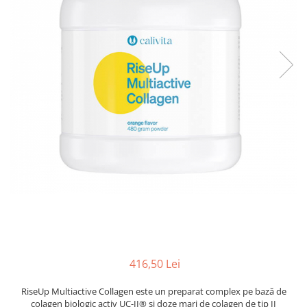
Pentru barbati
Pentru copii
Pentru femei
Pentru seniori
Pile, Par si Unghii
Putere concentrare si memorie
Slabit
Vedere
416,50 Lei
RiseUp Multiactive Collagen este un preparat complex pe bază de
colagen biologic activ UC-II® şi doze mari de colagen de tip II