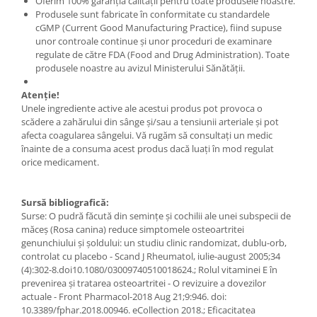
Oferim 100% garanţia calităţii pentru toate produsele noastre.
Produsele sunt fabricate în conformitate cu standardele
cGMP (Current Good Manufacturing Practice), fiind supuse
unor controale continue şi unor proceduri de examinare
regulate de către FDA (Food and Drug Administration). Toate
produsele noastre au avizul Ministerului Sănătăţii.
Atenţie!
Unele ingrediente active ale acestui produs pot provoca o
scădere a zahărului din sânge și/sau a tensiunii arteriale și pot
afecta coagularea sângelui. Vă rugăm să consultați un medic
înainte de a consuma acest produs dacă luați în mod regulat
orice medicament.
Sursă bibliografică:
Surse: O pudră făcută din semințe și cochilii ale unei subspecii de
măceș (Rosa canina) reduce simptomele osteoartritei
genunchiului și șoldului: un studiu clinic randomizat, dublu-orb,
controlat cu placebo - Scand J Rheumatol, iulie-august 2005;34
(4):302-8.doi10.1080/03009740510018624.; Rolul vitaminei E în
prevenirea și tratarea osteoartritei - O revizuire a dovezilor
actuale - Front Pharmacol-2018 Aug 21;9:946. doi:
10.3389/fphar.2018.00946. eCollection 2018.; Eficacitatea