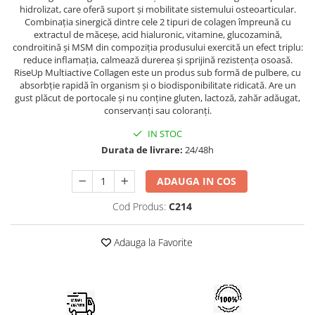
hidrolizat, care oferă suport şi mobilitate sistemului osteoarticular.
Combinaţia sinergică dintre cele 2 tipuri de colagen împreună cu
extractul de măceşe, acid hialuronic, vitamine, glucozamină,
condroitină şi MSM din compoziţia produsului exercită un efect triplu:
reduce inflamaţia, calmează durerea şi sprijină rezistenţa osoasă.
RiseUp Multiactive Collagen este un produs sub formă de pulbere, cu
absorbţie rapidă în organism şi o biodisponibilitate ridicată. Are un
gust plăcut de portocale şi nu conține gluten, lactoză, zahăr adăugat,
conservanți sau coloranți.
IN STOC
Durata de livrare:
24/48h
ADAUGA IN COS
Cod Produs:
C214
Adauga la Favorite