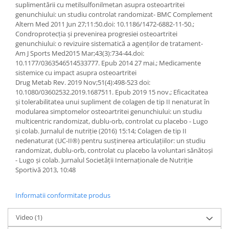
suplimentării cu metilsulfonilmetan asupra osteoartritei
genunchiului: un studiu controlat randomizat- BMC Complement
Altern Med 2011 Jun 27;11:50.doi: 10.1186/1472-6882-11-50.;
Condroprotecția și prevenirea progresiei osteoartritei
genunchiului: o revizuire sistematică a agenților de tratament-
Am J Sports Med2015 Mar;43(3):734-44.doi:
10.1177/0363546514533777. Epub 2014 27 mai.; Medicamente
sistemice cu impact asupra osteoartritei
Drug Metab Rev. 2019 Nov;51(4):498-523 doi:
10.1080/03602532.2019.1687511. Epub 2019 15 nov.; Eficacitatea
și tolerabilitatea unui supliment de colagen de tip II nenaturat în
modularea simptomelor osteoartritei genunchiului: un studiu
multicentric randomizat, dublu-orb, controlat cu placebo - Lugo
și colab. Jurnalul de nutriție (2016) 15:14; Colagen de tip II
nedenaturat (UC-II®) pentru susținerea articulațiilor: un studiu
randomizat, dublu-orb, controlat cu placebo la voluntari sănătoși
- Lugo și colab. Jurnalul Societății Internaționale de Nutriție
Sportivă 2013, 10:48
Informatii conformitate produs
Video
(1)