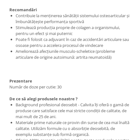
Recomandări
Contribuie la menținerea sănătății sistemului osteoarticular şi
îmbunătăţeşte performanţa sportivă
Stimulează producția proprie de colagen a organismului,
pentru un efect şi mai puternic
Poate fi folosit ca adjuvant în caz de accidentări articulare sau
osoase pentru a accelera procesul de vindecare
Ameliorează afecţiunile musculo-scheletice (probleme
articulare de origine autoimună: artrita reumatoidă)
Prezentare
Număr de doze per cutie: 30
De ce să alegi produsele noastre ?
Background profesional deosebit - Calivita îţi oferă o gamă de
produse care satisface cele mai stricte condiţii de calitate, de
mai mult de 25 de ani.
Materiale prime naturale ce provin din surse de cea mai înaltă
calitate. Utilizăm formule cu o absorbţie deosebită, de
exemplu substanţe sub formă organică.