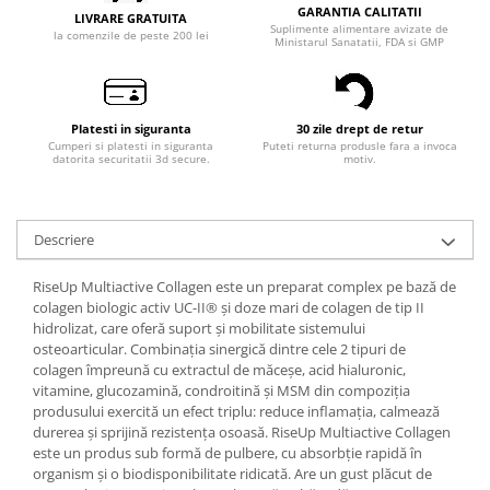
GARANTIA CALITATII
LIVRARE GRATUITA
Suplimente alimentare avizate de
la comenzile de peste 200 lei
Ministarul Sanatatii, FDA si GMP
Platesti in siguranta
30 zile drept de retur
Cumperi si platesti in siguranta
Puteti returna produsle fara a invoca
datorita securitatii 3d secure.
motiv.
Descriere
RiseUp Multiactive Collagen este un preparat complex pe bază de
colagen biologic activ UC-II® şi doze mari de colagen de tip II
hidrolizat, care oferă suport şi mobilitate sistemului
osteoarticular. Combinaţia sinergică dintre cele 2 tipuri de
colagen împreună cu extractul de măceşe, acid hialuronic,
vitamine, glucozamină, condroitină şi MSM din compoziţia
produsului exercită un efect triplu: reduce inflamaţia, calmează
durerea şi sprijină rezistenţa osoasă. RiseUp Multiactive Collagen
este un produs sub formă de pulbere, cu absorbţie rapidă în
organism şi o biodisponibilitate ridicată. Are un gust plăcut de